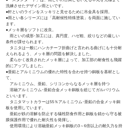
洗練させたデザイン雨といです。
●軒といのラインをスッキリと見せるために吊金具を採用。
●雨とい各シリーズには「高耐候性特殊塗装」を両面に施してい
ます。
●メッキ層をソフトに改良。
雨といの成形･加工には、真円度、ハゼ粗、絞りなどの厳しい
条件が課せられます。
タニタは一般にハンカチーフ折曲げと言われる曲げにも十分耐
えられるよう、メッキ層の問題を解決しました。
柔らかく改良されたメッキ層によって、加工部の耐食性も飛躍
的にアップしました。
●亜鉛とアルミニウムの優れた特性を合わせ持つ銅板を基材とし
て、
アルミニウム、亜鉛、シリコンからなるメッキ層を持つ
溶融アルミニウム･亜鉛合金メッキ銅板を総じてガルバリウム
といいます。
タニタマットカラーは55％アルミニウム･亜鉛の合金メッキ銅
板を使用しています。
亜鉛が鉄の溶解を防止する犠牲防食作用と銅板を錆から守る被
膜保護作用で優れた耐久性を発揮し、
使用環境により溶融亜鉛メッキ銅板の3～6倍以上の耐久力を持