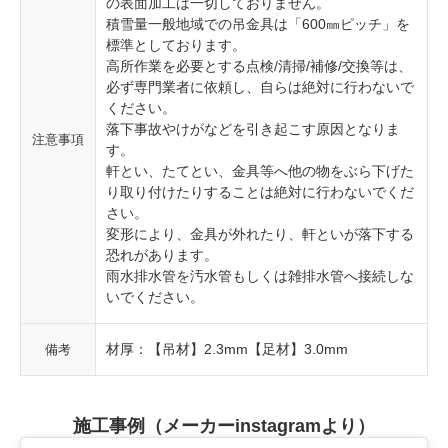
の表面加工は一切しておりません。
積雪量一般地域での吊金具は「600㎜ピッチ」を
標準としております。
高所作業を必要とする点検/清掃/補修/交換等は、
必ず専門業者に依頼し、自らは絶対に行わないで
ください。
落下事故やけがなどを引き起こす原因となりま
注意事項
す。
軒とい、たてとい、金具等へ他の物をぶら下げた
り取り付けたりすることは絶対に行わないでくだ
さい。
変形により、金具が外れたり、軒といが落下する
恐れがあります。
雨水排水管を汚水管もしくは雑排水管へ接続しな
いでください。
材厚：【吊材】2.3mm【足材】3.0mm
備考
施工事例（メーカーinstagramより）