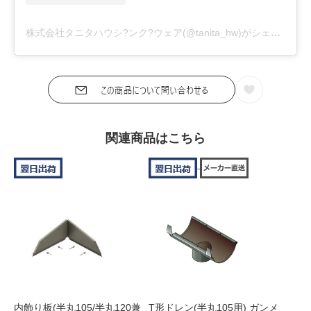
株式会社タニタハウシ?ンク?ウェア(@tanita_hw)がシェアした投稿
関連商品はこちら
内飾り板(半丸105/半丸120兼
T形ドレン(半丸105用) ガンメ