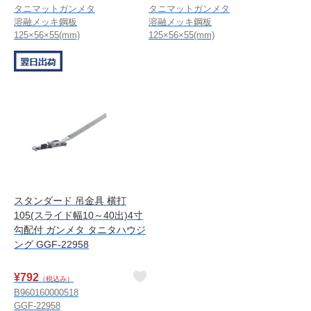
タニマットガンメタ
タニマットガンメタ
溶融メッキ鋼板
溶融メッキ鋼板
125×56×55(mm)
125×56×55(mm)
スタンダード 吊金具 横打
105(スライド幅10～40出)4寸
勾配付 ガンメタ タニタハウジ
ング GGF-22958
¥
792
（税込み）
B960160000518
GGF-22958