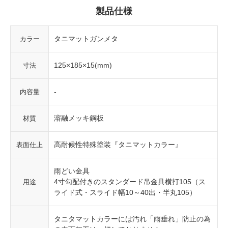
製品仕様
タニマットガンメタ
カラー
125×185×15(mm)
寸法
-
内容量
溶融メッキ鋼板
材質
高耐候性特殊塗装『タニマットカラー』
表面仕上
雨どい金具
4寸勾配付きのスタンダード吊金具横打105（ス
用途
ライド式・スライド幅10～40出・半丸105）
タニタマットカラーには汚れ「雨垂れ」防止の為