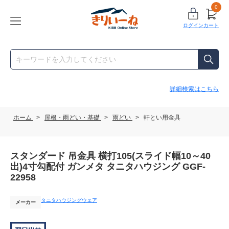
0
ログイン
カート
詳細検索はこちら
ホーム
>
屋根・雨どい・基礎
>
雨どい
>
軒とい用金具
スタンダード 吊金具 横打105(スライド幅10～40
出)4寸勾配付 ガンメタ タニタハウジング GGF-
22958
タニタハウジングウェア
メーカー