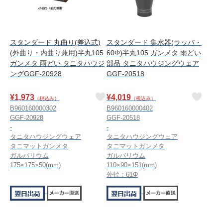
スタンダード 丸曲り(差込式)
スタンダード 集水器(ラッパ・
(外曲り・内曲り兼用)半丸105
60Φ)半丸105 ガンメタ 雨どい
ガンメタ 雨どい タニタハウジ
部品 タニタハウジングウェア
ングGGF-20928
GGF-20518
¥
1,973
¥
4,019
（税込み）
（税込み）
B960160000302
B960160000402
GGF-20928
GGF-20518
-
-
タニタハウジングウェア
タニタハウジングウェア
タニマットガンメタ
タニマットガンメタ
ガルバリウム
ガルバリウム
175×175×50(mm)
110×90×151(mm)
外径：61Φ