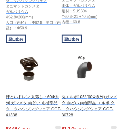
タニマットガンメタ
タニタハウジングウェア
本体：ガルバリウム
タニマットガンメタ
足材：SUS304
ガルバリウム
Φ60.8×21 +40.5(mm)
Φ62.8×200(mm)
内径：60.8
入口（内径）：Φ62.8、出口（内
径）：Φ59.9
軒といドレン 丸落し・60Φ系
丸エルボ105°(60Φ系列)ガンメ
列 ガンメタ 雨どい 雨樋部品
タ 雨どい 雨樋部品 エルボ タ
タニタハウジングウェア GGF-
ニタハウジングウェア GGF-
41338
30728
¥
3,497
¥
1,175