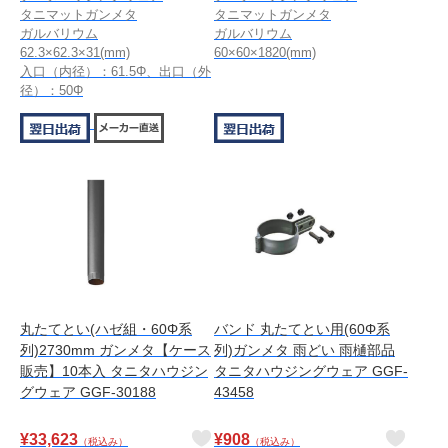
タニマットガンメタ
タニマットガンメタ
ガルバリウム
ガルバリウム
62.3×62.3×31(mm)
60×60×1820(mm)
入口（内径）：61.5Φ、出口（外
径）：50Φ
丸たてとい(ハゼ組・60Φ系
バンド 丸たてとい用(60Φ系
列)2730mm ガンメタ【ケース
列)ガンメタ 雨どい 雨樋部品
販売】10本入 タニタハウジン
タニタハウジングウェア GGF-
グウェア GGF-30188
43458
¥
33,623
¥
908
（税込み）
（税込み）