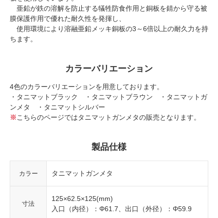
亜鉛が鉄の溶解を防止する犠牲防食作用と銅板を錆から守る被
膜保護作用で優れた耐久性を発揮し、
使用環境により溶融亜鉛メッキ銅板の3～6倍以上の耐久力を持
ちます。
カラーバリエーション
4色のカラーバリエーションを用意しております。
・タニマットブラック ・タニマットブラウン ・タニマットガ
ンメタ ・タニマットシルバー
※
こちらのページではタニマットガンメタの販売となります。
製品仕様
タニマットガンメタ
カラー
125×62.5×125(mm)
寸法
入口（内径）：Φ61.7、出口（外径）：Φ59.9