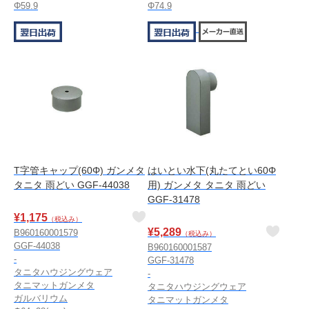
Φ59.9
Φ74.9
T字管キャップ(60Φ) ガンメタ
はいとい水下(丸たてとい60Φ
タニタ 雨どい GGF-44038
用) ガンメタ タニタ 雨どい
GGF-31478
¥
1,175
（税込み）
¥
5,289
B960160001579
（税込み）
GGF-44038
B960160001587
-
GGF-31478
タニタハウジングウェア
-
タニマットガンメタ
タニタハウジングウェア
ガルバリウム
タニマットガンメタ