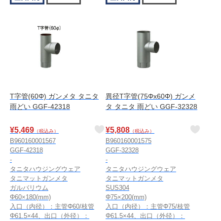
T字管(60Φ) ガンメタ タニタ
異径T字管(75Φx60Φ) ガンメ
雨どい GGF-42318
タ タニタ 雨どい GGF-32328
¥
5,469
¥
5,808
（税込み）
（税込み）
B960160001567
B960160001575
GGF-42318
GGF-32328
-
-
タニタハウジングウェア
タニタハウジングウェア
タニマットガンメタ
タニマットガンメタ
ガルバリウム
SUS304
Φ60×180(mm)
Φ75×200(mm)
入口（内径）：主管Φ60/枝管
入口（内径）：主管Φ75/枝管
Φ61.5×44、出口（外径）：
Φ61.5×44、出口（外径）：