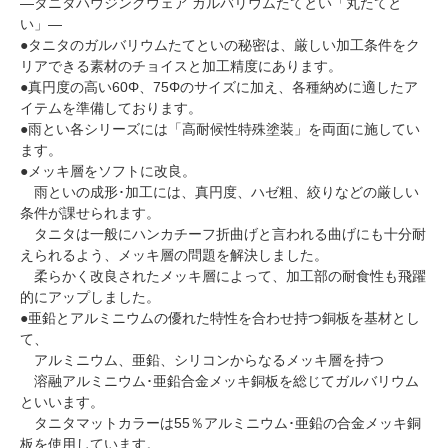
―タニタハウジングウェア ガルバリウムたてとい「丸たてと
い」―
●タニタのガルバリウムたてといの秘密は、厳しい加工条件をク
リアできる素材のチョイスと加工精度にあります。
●真円度の高い60Φ、75Φのサイズに加え、各種納めに適したア
イテムを準備しております。
●雨とい各シリーズには「高耐候性特殊塗装」を両面に施してい
ます。
●メッキ層をソフトに改良。
雨といの成形･加工には、真円度、ハゼ粗、絞りなどの厳しい
条件が課せられます。
タニタは一般にハンカチーフ折曲げと言われる曲げにも十分耐
えられるよう、メッキ層の問題を解決しました。
柔らかく改良されたメッキ層によって、加工部の耐食性も飛躍
的にアップしました。
●亜鉛とアルミニウムの優れた特性を合わせ持つ銅板を基材とし
て、
アルミニウム、亜鉛、シリコンからなるメッキ層を持つ
溶融アルミニウム･亜鉛合金メッキ銅板を総じてガルバリウム
といいます。
タニタマットカラーは55％アルミニウム･亜鉛の合金メッキ銅
板を使用しています。