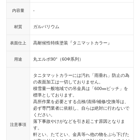
-
内容量
ガルバリウム
材質
高耐候性特殊塗装『タニマットカラー』
表面仕上
丸エルボ90°（60Φ系列）
用途
タニタマットカラーには汚れ「雨垂れ」防止の為
の表面加工は一切しておりません。
積雪量一般地域での吊金具は「600㎜ピッチ」を
標準としております。
高所作業を必要とする点検/清掃/補修/交換等は、
必ず専門業者に依頼し、自らは絶対に行わないで
ください。
落下事故やけがなどを引き起こす原因となりま
注意事項
す。
軒とい、たてとい、金具等へ他の物をぶら下げた