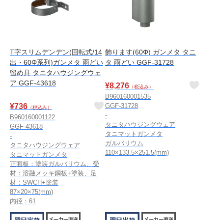
T字スリムデンデン(回転式/14
飾ります(60Φ) ガンメタ タニ
出・60Φ系列)ガンメタ 雨どい
タ 雨どい GGF-31728
留め具 タニタハウジングウェ
ア GGF-43618
¥
8,276
（税込み）
B960160001535
¥
736
GGF-31728
（税込み）
-
B960160001122
タニタハウジングウェア
GGF-43618
タニマットガンメタ
-
ガルバリウム
タニタハウジングウェア
110×133.5×251.5(mm)
タニマットガンメタ
正面板：塗装ガルバリウム、受
材：溶融メッキ鋼板+塗装、足
材：SWCH+塗装
87×20×75(mm)
内径：61