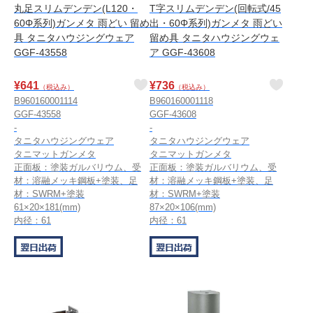
丸足スリムデンデン(L120・
T字スリムデンデン(回転式/45
60Φ系列)ガンメタ 雨どい 留め
出・60Φ系列)ガンメタ 雨どい
具 タニタハウジングウェア
留め具 タニタハウジングウェ
GGF-43558
ア GGF-43608
¥
641
¥
736
（税込み）
（税込み）
B960160001114
B960160001118
GGF-43558
GGF-43608
-
-
タニタハウジングウェア
タニタハウジングウェア
タニマットガンメタ
タニマットガンメタ
正面板：塗装ガルバリウム、受
正面板：塗装ガルバリウム、受
材：溶融メッキ鋼板+塗装、足
材：溶融メッキ鋼板+塗装、足
材：SWRM+塗装
材：SWRM+塗装
61×20×181(mm)
87×20×106(mm)
内径：61
内径：61