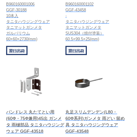
B960160001006
B960160001102
GGF-30188
GGF-43458
10本入
-
タニタハウジングウェア
タニタハウジングウェア
タニマットガンメタ
タニマットガンメタ
ガルバリウム
SUS304（焼付塗装）
60×60×2730(mm)
60.5×99.5×25(mm)
バンドレス 丸たてとい用
丸足スリムデンデン(L80・
(60Φ・75Φ兼用)45出 ガンメ
60Φ系列)ガンメタ 雨どい 留め
タ 雨樋部品 タニタハウジング
具 タニタハウジングウェア
ウェア GGF-43518
GGF-43548