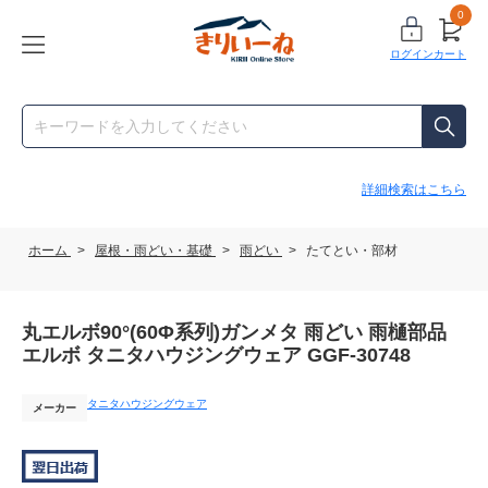
0
ログイン
カート
詳細検索はこちら
ホーム
>
屋根・雨どい・基礎
>
雨どい
>
たてとい・部材
丸エルボ90°(60Φ系列)ガンメタ 雨どい 雨樋部品
エルボ タニタハウジングウェア GGF-30748
タニタハウジングウェア
メーカー