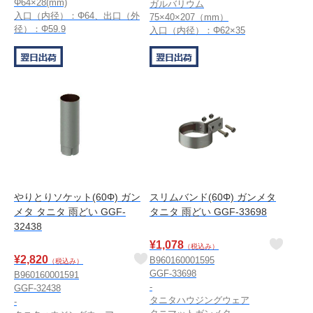
Φ64×28(mm)
ガルバリウム
入口（内径）：Φ64、出口（外
75×40×207（mm）
径）：Φ59.9
入口（内径）：Φ62×35
やりとりソケット(60Φ) ガン
スリムバンド(60Φ) ガンメタ
メタ タニタ 雨どい GGF-
タニタ 雨どい GGF-33698
32438
¥
1,078
（税込み）
¥
2,820
B960160001595
（税込み）
GGF-33698
B960160001591
-
GGF-32438
タニタハウジングウェア
-