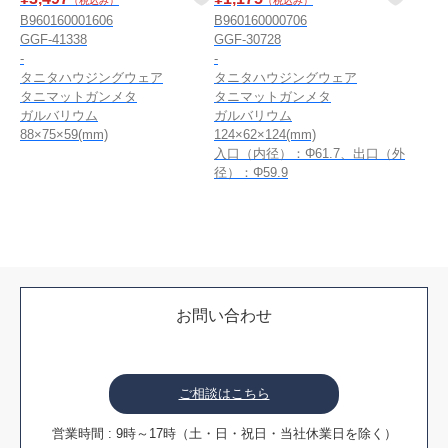
（税込み）
（税込み）
B960160001606
B960160000706
GGF-41338
GGF-30728
-
-
タニタハウジングウェア
タニタハウジングウェア
タニマットガンメタ
タニマットガンメタ
ガルバリウム
ガルバリウム
88×75×59(mm)
124×62×124(mm)
入口（内径）：Φ61.7、出口（外
径）：Φ59.9
お問い合わせ
ご相談はこちら
営業時間 : 9時～17時（土・日・祝日・当社休業日を除く）