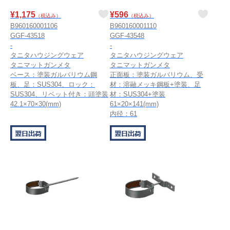
¥
1,175
¥
596
（税込み）
（税込み）
B960160001106
B960160001110
GGF-43518
GGF-43548
-
-
タニタハウジングウェア
タニタハウジングウェア
タニマットガンメタ
タニマットガンメタ
ベース：塗装ガルバリウム鋼
正面板：塗装ガルバリウム、受
板、足：SUS304、ロック：
材：溶融メッキ鋼板+塗装、足
SUS304、リベット付き：頭塗装
材：SUS304+塗装
42.1×70×30(mm)
61×20×141(mm)
内径：61