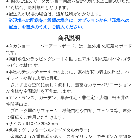
●1回のご注文で、タカショー商品を合計4万円以上ご購入いただ
いた場合、送料無料となります。
●配送先が現場の場合は、追加送料がかかります。
※現場への配送をご希望の場合は、オプションから「現場への
配送」を選択のうえ、ご購入ください。
商品説明
●タカショー 「エバーアートボード」は、屋外用 化粧建材ボード
です。
●高耐候性のラッピングシートを貼ったアルミ製の建材パネル(ラ
ッピング材)です。
●本物のテクスチャーをそのままに、素材が持つ表面の凹凸、ハ
イライトや影も忠実に再現。
さまざまな空間に美しく調和し、豊富なカラーバリエーション
が多様な空間設計を可能にします。
●エントランス、ガーデン、集合住宅・非住宅・店舗、軒天井の
空間演出に。
ブロック塀のリフォーム、機能門柱や門袖、フェンス等、屋外
で幅広くご使用いただけます。
●サイズ：910×1820×3mm
●色柄：グリッターシルバー(メタルカラー)
金属のような重厚感があり、スタイリッシュでモダンな空間を