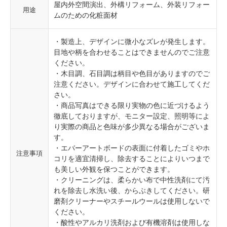
屋内外空間演出、外構リフォーム、外装リフォー
用途
ムのための化粧面材
・製造上、デザインに微小なズレが発生します。
目地や柄を合わせることはできませんのでご注意
ください。
・木目調、石目調は柄目や色目がありますのでご
注意ください。デザインに合わせて施工してくだ
さい。
・商品写真はできる限り実物の色に近づけるよう
徹底しておりますが、モニター設定、照明等によ
り実際の商品と色味が多少異なる場合がございま
す。
・エバーアートボードの表面に付着したゴミやホ
注意事項
コリを適宜清掃し、除去することによりいつまで
も美しい外観を保つことができます。
・クリーニングは、柔らかい布で中性洗剤にて汚
れを除去し水洗い後、からぶきしてください。研
磨剤クリーナーやスチールウールは使用しないで
ください。
・酸性やアルカリ洗剤および有機溶剤は使用しな