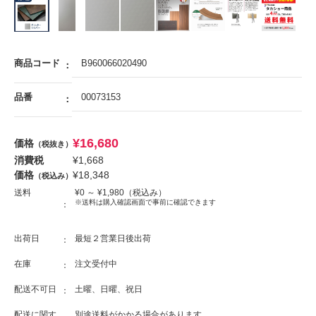
商品コード
B960066020490
品番
00073153
¥
16,680
価格
（税抜き）
消費税
¥
1,668
価格
¥
18,348
（税込み）
送料
¥
0
～ ¥
1,980
（税込み）
※送料は購入確認画面で事前に確認できます
出荷日
最短２営業日後出荷
在庫
注文受付中
配送不可日
土曜、日曜、祝日
配送に関す
別途送料がかかる場合があります