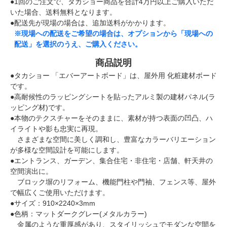
●1回のご注文で、タカショー商品を合計4万円以上ご購入いただ
いた場合、送料無料となります。
●配送先が現場の場合は、追加送料がかかります。
※現場への配送をご希望の場合は、オプションから「現場への
配送」を選択のうえ、ご購入ください。
商品説明
●タカショー 「エバーアートボード」は、屋外用 化粧建材ボード
です。
●高耐候性のラッピングシートを貼ったアルミ製の建材パネル(ラ
ッピング材)です。
●本物のテクスチャーをそのままに、素材が持つ表面の凹凸、ハ
イライトや影も忠実に再現。
さまざまな空間に美しく調和し、豊富なカラーバリエーション
が多様な空間設計を可能にします。
●エントランス、ガーデン、集合住宅・非住宅・店舗、軒天井の
空間演出に。
ブロック塀のリフォーム、機能門柱や門袖、フェンス等、屋外
で幅広くご使用いただけます。
●サイズ：910×2240×3mm
●色柄：マットダークグレー(メタルカラー)
金属のような重厚感があり、スタイリッシュでモダンな空間を