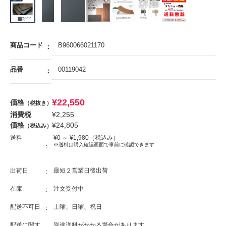
商品コード
B960066021170
品番
00119042
¥
22,550
価格
（税抜き）
消費税
¥
2,255
価格
¥
24,805
（税込み）
送料
¥
0
～ ¥
1,980
（税込み）
※送料は購入確認画面で事前に確認できます
出荷日
最短２営業日後出荷
在庫
注文受付中
配送不可日
土曜、日曜、祝日
配送に関す
別途送料がかかる場合があります