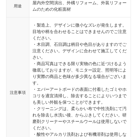
屋内外空間演出、外構リフォーム、外装リフォー
用途
ムのための化粧面材
・製造上、デザインに微小なズレが発生します。
目地や柄を合わせることはできませんのでご注意
ください。
・木目調、石目調は柄目や色目がありますのでご
注意ください。デザインに合わせて施工してくだ
さい。
・商品写真はできる限り実物の色に近づけるよう
徹底しておりますが、モニター設定、照明等によ
り実際の商品と色味が多少異なる場合がございま
す。
・エバーアートボードの表面に付着したゴミやホ
注意事項
コリを適宜清掃し、除去することによりいつまで
も美しい外観を保つことができます。
・クリーニングは、柔らかい布で中性洗剤にて汚
れを除去し水洗い後、からぶきしてください。研
磨剤クリーナーやスチールウールは使用しないで
ください。
・酸性やアルカリ洗剤および有機溶剤は使用しな