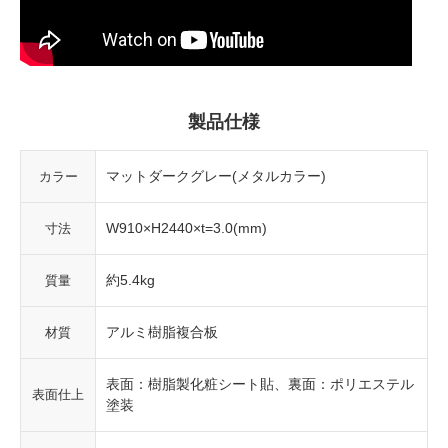
製品仕様
マットダークグレー(メタルカラー)
カラー
W910×H2440×t=3.0(mm)
寸法
約5.4kg
質量
アルミ樹脂複合板
材質
表面：樹脂製化粧シート貼、裏面：ポリエステル
表面仕上
塗装