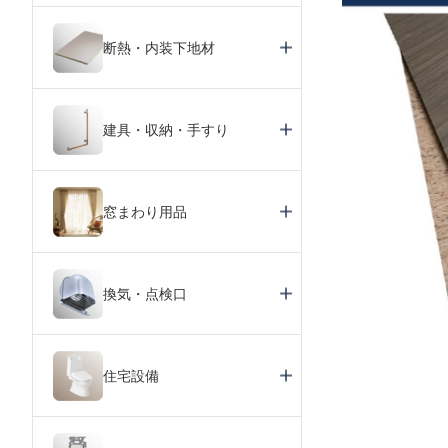
断熱・内装下地材
建具・収納・手すり
窓まわり用品
換気・点検口
住宅設備