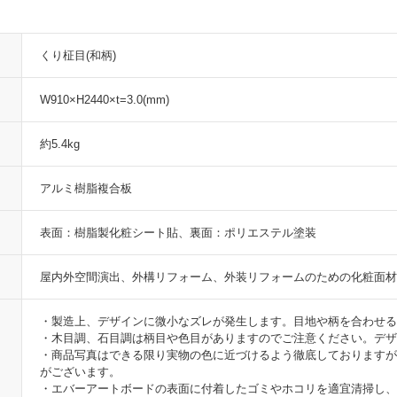
くり柾目(和柄)
W910×H2440×t=3.0(mm)
約5.4kg
アルミ樹脂複合板
表面：樹脂製化粧シート貼、裏面：ポリエステル塗装
屋内外空間演出、外構リフォーム、外装リフォームのための化粧面材
・製造上、デザインに微小なズレが発生します。目地や柄を合わせる
・木目調、石目調は柄目や色目がありますのでご注意ください。デ
・商品写真はできる限り実物の色に近づけるよう徹底しておりますが
がございます。
・エバーアートボードの表面に付着したゴミやホコリを適宜清掃し、