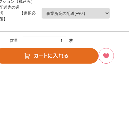
プション（税込み）
配送先の選
択 【選択必
須】
数量
枚