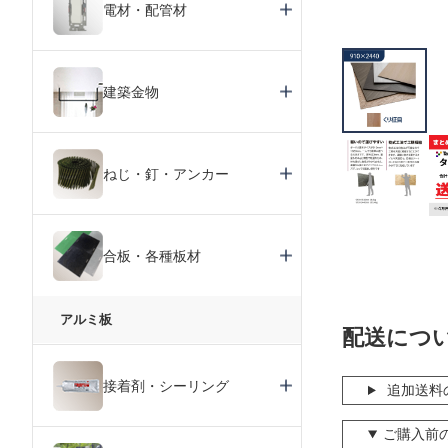
電材・配管材
建築金物
ねじ・釘・アンカー
合板・各種板材
アルミ板
配送につ
接着剤・シーリング
追加送料
ご購入前