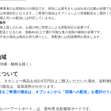
事業者のお客様向けの商品です。宛先には屋号または会社名の記載が必要で
は有償対応となります。ご希望の場合はオプションより現場配送をご選択く
個人宅への配送には対応していません。
条件
車上渡しのため、お届け時に荷受人による受取対応が必要です。
の配送となるため、道幅4m以上で通行可能な進入道路の確保が必要です。
不在の場合は商品を持ち帰りとし、再配達には別途費用が発生します。
地域
沖縄・離島を除く）
について
で、タカショー商品を合計4万円以上ご購入いただいた場合、送料無
の場合は、追加送料がかかります。
送をご希望の場合は、オプションから「現場への配送」を選択のう
「エバーアートボード」は、屋外用 化粧建材ボードです。