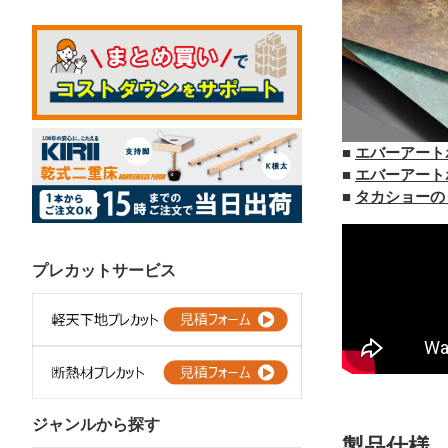
■
エバーアート
■
エバーアートボ
■
タカショーの
プレカットサービス
ジャンルから探す
製品仕様