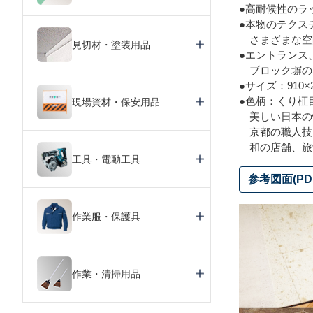
●高耐候性のラ
●本物のテクス
さまざまな空
見切材・塗装用品
●エントランス
ブロック塀の
●サイズ：910×2
●色柄：くり柾目
現場資材・保安用品
美しい日本の
京都の職人技
和の店舗、旅
工具・電動工具
参考図面(PD
作業服・保護具
作業・清掃用品