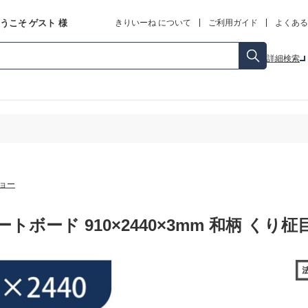
うこそ
ゲスト
様
きりいーね について
ご利用ガイド
よくある
詳細検索
ョー
トボード 910×2440×3mm 和柄 くり柾目