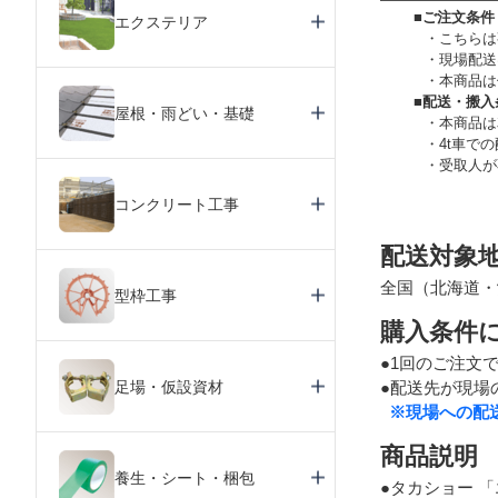
■ご注文条件
エクステリア
こちらは
現場配送
本商品は
■配送・搬入
屋根・雨どい・基礎
本商品は
4t車で
受取人が
コンクリート工事
配送対象
全国（北海道・
型枠工事
購入条件
●1回のご注文
足場・仮設資材
●配送先が現場
※現場への配
商品説明
養生・シート・梱包
●タカショー 