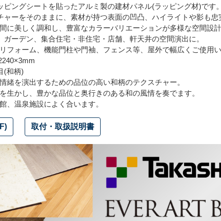
ッピングシートを貼ったアルミ製の建材パネル(ラッピング材)です
チャーをそのままに、素材が持つ表面の凹凸、ハイライトや影も忠
間に美しく調和し、豊富なカラーバリエーションが多様な空間設計
、ガーデン、集合住宅・非住宅・店舗、軒天井の空間演出に。
リフォーム、機能門柱や門袖、フェンス等、屋外で幅広くご使用い
240×3mm
(和柄)
情緒を演出するための品位の高い和柄のテクスチャー。
を生かし、豊かな品位と奥行きのある和の風情を奏でます。
館、温泉施設によく合います。
F)
取付・取扱説明書