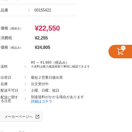
品番
00155422
¥
22,550
価格
（税抜き）
¥
2,255
消費税
¥
24,805
価格
（税込み）
0
¥
0
～ ¥
1,980
（税込み）
送料
※送料は購入確認画面で事前に確認できます
出荷日
最短２営業日後出荷
在庫
注文受付中
配送不可日
土曜、日曜、祝日
別途送料がかかる場合があります
配送に関す
る注意
詳細はコチラ
メーカーページへ