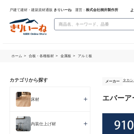
よ
戸建て建材・建築資材通販
きりいーね
運営：
株式会社桐井製作所
ホーム
>
合板・各種板材
>
金属板
>
アルミ板
カテゴリから探す
タカシ
メーカー
エバーアー
床材
内装仕上げ材