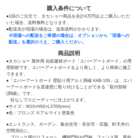
購入条件について
●1回のご注文で、タカショー商品を合計4万円以上ご購入いただ
いた場合、送料無料となります。
●配送先が現場の場合は、追加送料がかかります。
※現場への配送をご希望の場合は、オプションから「現場への
配送」を選択のうえ、ご購入ください。
商品説明
●タカショー 屋外用 化粧建材ボード「エバーアートボード」の専
用部材です。エバーアートボードをより美しく、より簡単に施工
できます。
●「エバーアートボード 壁貼り用アルミ胴縁 KAB-105」は、エバ
ーアートボードを直接壁に取り付けることができる「取付部材
(胴縁)」です。
柱なしでスピーディーに仕上がります。
●サイズ：W10×H50×L3700(mm)
●色：ブロンズ ※アルマイト塗装色
●エントランス、ガーデン、集合住宅・非住宅・店舗、軒天井の
空間演出に。
ブロック塀のリフォーム、機能門柱や門袖、フェンス等、屋外