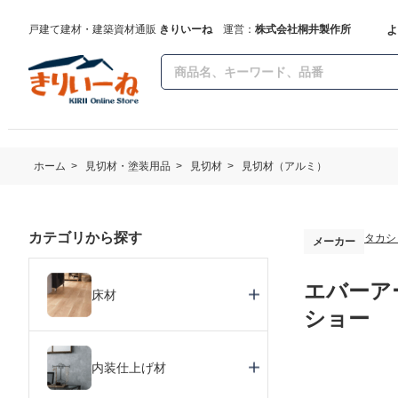
よ
戸建て建材・建築資材通販
きりいーね
運営：
株式会社桐井製作所
ホーム
>
見切材・塗装用品
>
見切材
>
見切材（アルミ）
カテゴリから探す
タカシ
メーカー
エバーアー
床材
ショー
内装仕上げ材