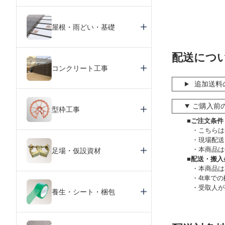
屋根・雨どい・基礎
配送につ
コンクリート工事
追加送料
ご購入前
型枠工事
■ご注文条件
こちらは
現場配送
本商品は
足場・仮設資材
■配送・搬入
本商品は
4t車で
受取人が
養生・シート・梱包