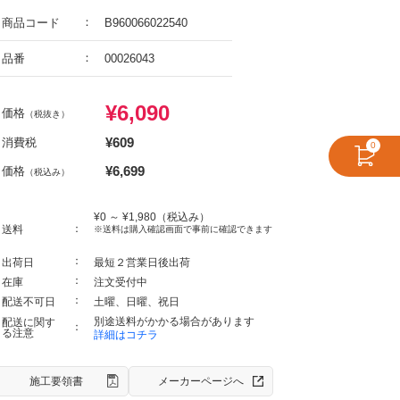
商品コード
B960066022540
品番
00026043
¥
6,090
価格
（税抜き）
¥
609
消費税
0
¥
6,699
価格
（税込み）
¥
0
～ ¥
1,980
（税込み）
送料
※送料は購入確認画面で事前に確認できます
出荷日
最短２営業日後出荷
在庫
注文受付中
配送不可日
土曜、日曜、祝日
別途送料がかかる場合があります
配送に関す
る注意
詳細はコチラ
施工要領書
メーカーページへ