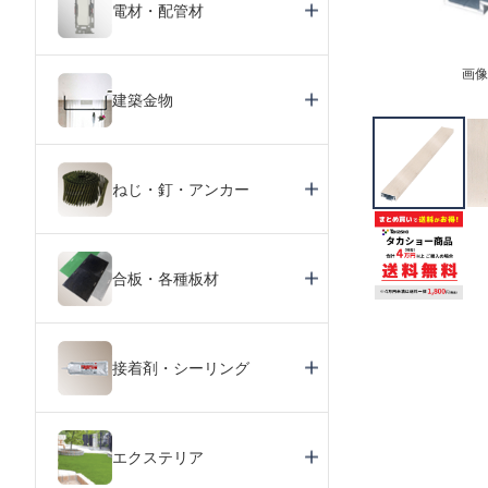
電材・配管材
画像
建築金物
ねじ・釘・アンカー
合板・各種板材
接着剤・シーリング
エクステリア