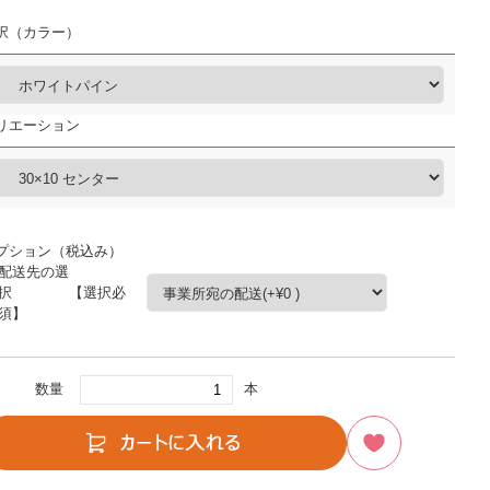
択（カラー）
リエーション
プション（税込み）
配送先の選
択 【選択必
須】
数量
本