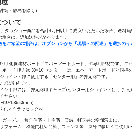
地域
沖縄・離島を除く）
について
で、タカショー商品を合計4万円以上ご購入いただいた場合、送料無
の場合は、追加送料がかかります。
送をご希望の場合は、オプションから「現場への配送」を選択のう
屋外用 化粧建材ボード「エバーアートボード」の専用部材です。エ
トボード 押え縁 30×10 センター」は、エバーアートボードと同
ジョイント部に使用する「センター用」の押え縁です。
ップは別途です。
ント部には「押え縁用キャップ(センター用ジョイント)」、押え縁
ください。
10×L3650(mm)
パイン ※ラッピング材
、ガーデン、集合住宅・非住宅・店舗、軒天井の空間演出に。
リフォーム、機能門柱や門袖、フェンス等、屋外で幅広くご使用い