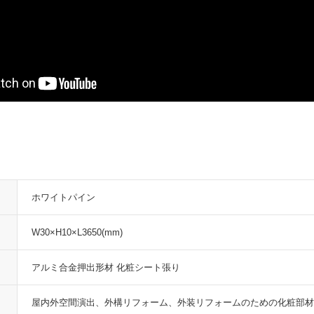
ホワイトパイン
W30×H10×L3650(mm)
アルミ合金押出形材 化粧シート張り
屋内外空間演出、外構リフォーム、外装リフォームのための化粧部材