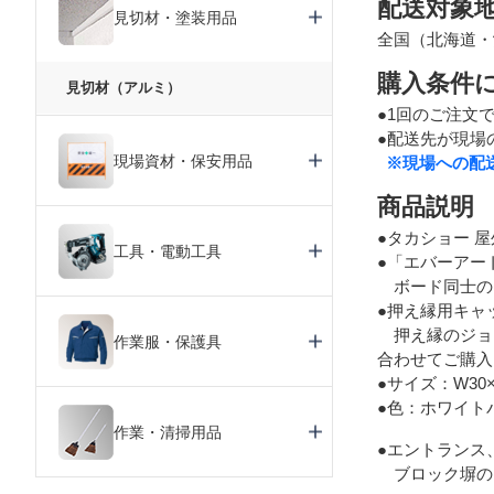
配送対象
見切材・塗装用品
全国（北海道・
購入条件
見切材（アルミ）
●1回のご注文
●配送先が現場
現場資材・保安用品
※現場への配
商品説明
●タカショー 
工具・電動工具
●「エバーアー
ボード同士の
●押え縁用キャ
押え縁のジョイ
作業服・保護具
合わせてご購入
●サイズ：W30×H
●色：ホワイト
作業・清掃用品
●エントランス
ブロック塀の