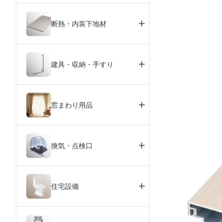
断熱・内装下地材
建具・収納・手すり
窓まわり用品
換気・点検口
住宅設備