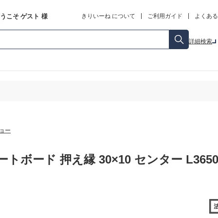
うこそ
ゲスト
様
きりいーね について
ご利用ガイド
よくある
詳細検索
ョー
トボード 押え縁 30×10 センター L3650