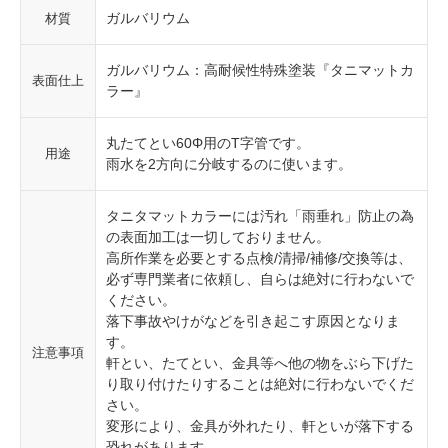
ガルバリウム
材質
ガルバリウム：高耐候性特殊塗装『タニマットカ
表面仕上
ラー』
丸たてとい60Φ用のT字管です。
用途
雨水を2方向に分岐するのに使います。
タニタマットカラーには汚れ「雨垂れ」防止の為
の表面加工は一切しておりません。
高所作業を必要とする点検/清掃/補修/交換等は、
必ず専門業者に依頼し、自らは絶対に行わないで
ください。
落下事故やけがなどを引き起こす原因となりま
す。
注意事項
軒とい、たてとい、金具等へ他の物をぶら下げた
り取り付けたりすることは絶対に行わないでくだ
さい。
変形により、金具が外れたり、軒といが落下する
恐れがあります。