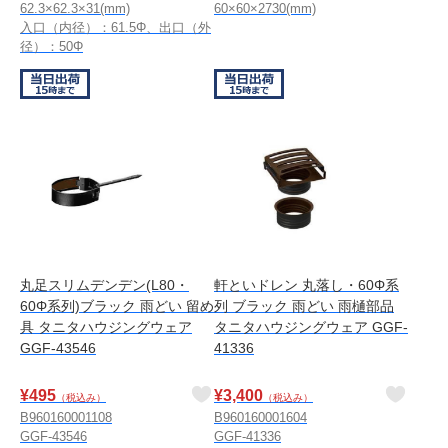
62.3×62.3×31(mm)
60×60×2730(mm)
入口（内径）：61.5Φ、出口（外
径）：50Φ
丸足スリムデンデン(L80・
軒といドレン 丸落し・60Φ系
60Φ系列)ブラック 雨どい 留め
列 ブラック 雨どい 雨樋部品
具 タニタハウジングウェア
タニタハウジングウェア GGF-
GGF-43546
41336
¥
495
¥
3,400
（税込み）
（税込み）
B960160001108
B960160001604
GGF-43546
GGF-41336