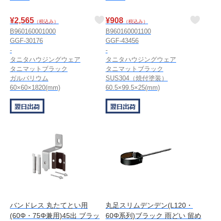
¥
2,565
¥
908
（税込み）
（税込み）
B960160001000
B960160001100
GGF-30176
GGF-43456
-
-
タニタハウジングウェア
タニタハウジングウェア
タニマットブラック
タニマットブラック
ガルバリウム
SUS304（焼付塗装）
60×60×1820(mm)
60.5×99.5×25(mm)
バンドレス 丸たてとい用
丸足スリムデンデン(L120・
(60Φ・75Φ兼用)45出 ブラッ
60Φ系列)ブラック 雨どい 留め