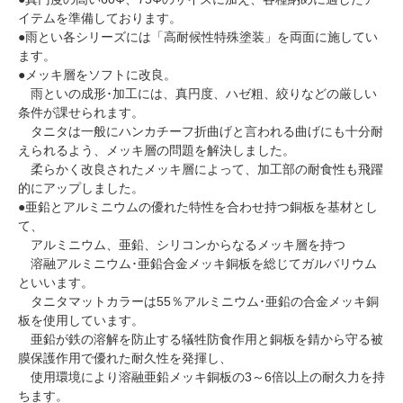
イテムを準備しております。
●雨とい各シリーズには「高耐候性特殊塗装」を両面に施してい
ます。
●メッキ層をソフトに改良。
雨といの成形･加工には、真円度、ハゼ粗、絞りなどの厳しい
条件が課せられます。
タニタは一般にハンカチーフ折曲げと言われる曲げにも十分耐
えられるよう、メッキ層の問題を解決しました。
柔らかく改良されたメッキ層によって、加工部の耐食性も飛躍
的にアップしました。
●亜鉛とアルミニウムの優れた特性を合わせ持つ銅板を基材とし
て、
アルミニウム、亜鉛、シリコンからなるメッキ層を持つ
溶融アルミニウム･亜鉛合金メッキ銅板を総じてガルバリウム
といいます。
タニタマットカラーは55％アルミニウム･亜鉛の合金メッキ銅
板を使用しています。
亜鉛が鉄の溶解を防止する犠牲防食作用と銅板を錆から守る被
膜保護作用で優れた耐久性を発揮し、
使用環境により溶融亜鉛メッキ銅板の3～6倍以上の耐久力を持
ちます。