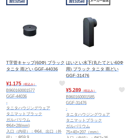
T字管キャップ(60Φ) ブラック
はいとい水下(丸たてとい60Φ
タニタ 雨どい GGF-44036
用) ブラック タニタ 雨どい
GGF-31476
¥
1,175
（税込み）
¥
5,289
B960160001577
（税込み）
GGF-44036
B960160001585
-
GGF-31476
タニタハウジングウェア
-
タニマットブラック
タニタハウジングウェア
ガルバリウム
タニマットブラック
Φ64×28(mm)
ガルバリウム
入口（内径）：Φ64、出口（外
75×40×207（mm）
径）：Φ59.9
入口（内径）：Φ62×35