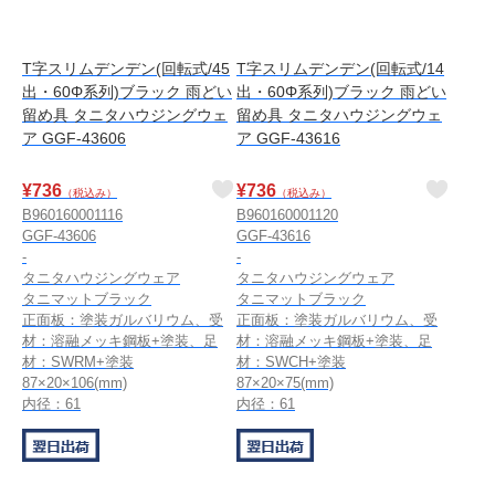
T字スリムデンデン(回転式/45
T字スリムデンデン(回転式/14
出・60Φ系列)ブラック 雨どい
出・60Φ系列)ブラック 雨どい
留め具 タニタハウジングウェ
留め具 タニタハウジングウェ
ア GGF-43606
ア GGF-43616
¥
736
¥
736
（税込み）
（税込み）
B960160001116
B960160001120
GGF-43606
GGF-43616
-
-
タニタハウジングウェア
タニタハウジングウェア
タニマットブラック
タニマットブラック
正面板：塗装ガルバリウム、受
正面板：塗装ガルバリウム、受
材：溶融メッキ鋼板+塗装、足
材：溶融メッキ鋼板+塗装、足
材：SWRM+塗装
材：SWCH+塗装
87×20×106(mm)
87×20×75(mm)
内径：61
内径：61