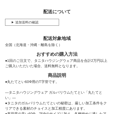
配送について
追加送料の確認
配送対象地域
全国（北海道・沖縄・離島を除く）
おすすめの購入方法
●1回のご注文で、タニタハウジングウェア商品を合計2万円以上
ご購入いただいた場合、送料無料となります。
商品説明
●丸たてとい60Φ用のT字管です。
―タニタハウジングウェア ガルバリウムたてとい「丸たてと
い」―
●タニタのガルバリウムたてといの秘密は、厳しい加工条件をク
リアできる素材のチョイスと加工精度にあります。
●真円度の高い60Φ、75Φのサイズに加え、各種納めに適したア