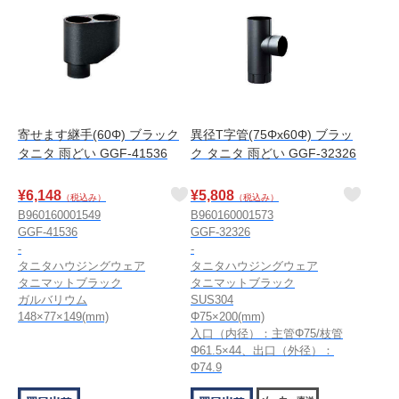
寄せます継手(60Φ) ブラック
異径T字管(75Φx60Φ) ブラッ
タニタ 雨どい GGF-41536
ク タニタ 雨どい GGF-32326
¥
6,148
¥
5,808
（税込み）
（税込み）
B960160001549
B960160001573
GGF-41536
GGF-32326
-
-
タニタハウジングウェア
タニタハウジングウェア
タニマットブラック
タニマットブラック
ガルバリウム
SUS304
148×77×149(mm)
Φ75×200(mm)
入口（内径）：主管Φ75/枝管
Φ61.5×44、出口（外径）：
Φ74.9