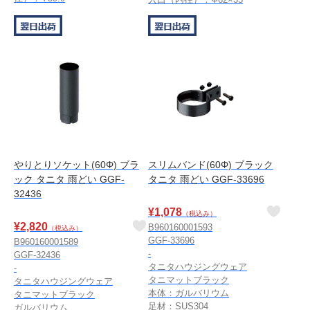
やりとりソケット(60Φ) ブラ
スリムバンド(60Φ) ブラック
ック タニタ 雨どい GGF-
タニタ 雨どい GGF-33696
32436
¥
1,078
（税込み）
¥
2,820
B960160001593
（税込み）
GGF-33696
B960160001589
-
GGF-32436
タニタハウジングウェア
-
タニマットブラック
タニタハウジングウェア
本体：ガルバリウム
タニマットブラック
足材：SUS304
ガルバリウム