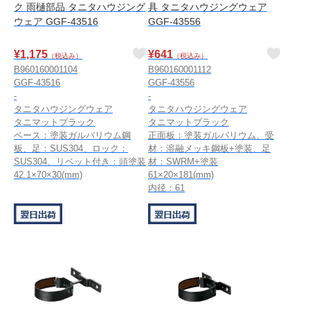
ク 雨樋部品 タニタハウジング
具 タニタハウジングウェア
ウェア GGF-43516
GGF-43556
¥
1,175
¥
641
（税込み）
（税込み）
B960160001104
B960160001112
GGF-43516
GGF-43556
-
-
タニタハウジングウェア
タニタハウジングウェア
タニマットブラック
タニマットブラック
ベース：塗装ガルバリウム鋼
正面板：塗装ガルバリウム、受
板、足：SUS304、ロック：
材：溶融メッキ鋼板+塗装、足
SUS304、リベット付き：頭塗装
材：SWRM+塗装
42.1×70×30(mm)
61×20×181(mm)
内径：61