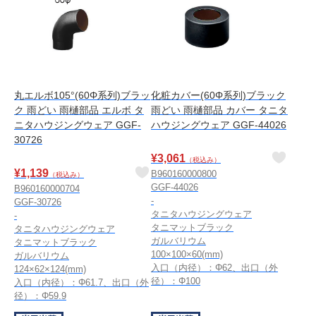
丸エルボ105°(60Φ系列)ブラッ
化粧カバー(60Φ系列)ブラック
ク 雨どい 雨樋部品 エルボ タ
雨どい 雨樋部品 カバー タニタ
ニタハウジングウェア GGF-
ハウジングウェア GGF-44026
30726
¥
3,061
（税込み）
¥
1,139
B960160000800
（税込み）
GGF-44026
B960160000704
-
GGF-30726
タニタハウジングウェア
-
タニマットブラック
タニタハウジングウェア
ガルバリウム
タニマットブラック
100×100×60(mm)
ガルバリウム
入口（内径）：Φ62、出口（外
124×62×124(mm)
径）：Φ100
入口（内径）：Φ61.7、出口（外
径）：Φ59.9