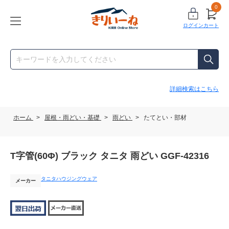
0
ログイン
カート
詳細検索はこちら
ホーム
>
屋根・雨どい・基礎
>
雨どい
>
たてとい・部材
T字管(60Φ) ブラック タニタ 雨どい GGF-42316
タニタハウジングウェア
メーカー