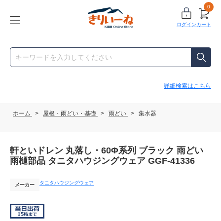
0
ログイン
カート
詳細検索はこちら
ホーム
>
屋根・雨どい・基礎
>
雨どい
>
集水器
軒といドレン 丸落し・60Φ系列 ブラック 雨どい
雨樋部品 タニタハウジングウェア GGF-41336
タニタハウジングウェア
メーカー