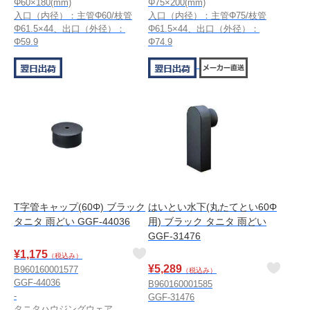
Φ60×180(mm)
Φ75×200(mm)
入口（内径）：主管Φ60/枝管
入口（内径）：主管Φ75/枝管
Φ61.5×44、出口（外径）：
Φ61.5×44、出口（外径）：
Φ59.9
Φ74.9
T字管キャップ(60Φ) ブラック
はいとい水下(丸たてとい60Φ
タニタ 雨どい GGF-44036
用) ブラック タニタ 雨どい
GGF-31476
¥
1,175
（税込み）
¥
5,289
B960160001577
（税込み）
GGF-44036
B960160001585
-
GGF-31476
タニタハウジングウェア