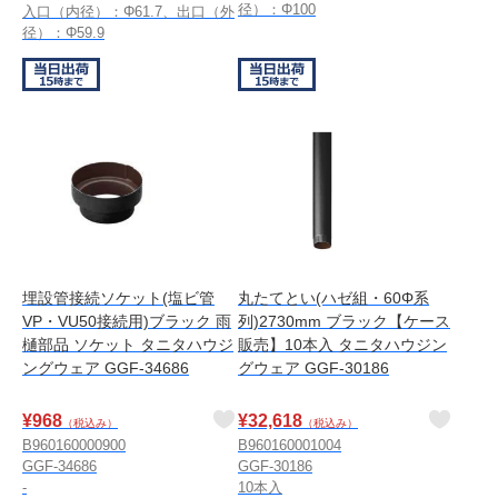
径）：Φ100
入口（内径）：Φ61.7、出口（外
径）：Φ59.9
埋設管接続ソケット(塩ビ管
丸たてとい(ハゼ組・60Φ系
VP・VU50接続用)ブラック 雨
列)2730mm ブラック【ケース
樋部品 ソケット タニタハウジ
販売】10本入 タニタハウジン
ングウェア GGF-34686
グウェア GGF-30186
¥
968
¥
32,618
（税込み）
（税込み）
B960160000900
B960160001004
GGF-34686
GGF-30186
-
10本入