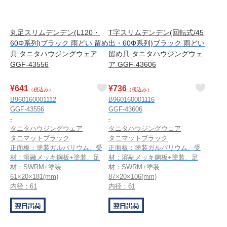
丸足スリムデンデン(L120・
T字スリムデンデン(回転式/45
60Φ系列)ブラック 雨どい 留め
出・60Φ系列)ブラック 雨どい
具 タニタハウジングウェア
留め具 タニタハウジングウェ
GGF-43556
ア GGF-43606
¥
641
¥
736
（税込み）
（税込み）
B960160001112
B960160001116
GGF-43556
GGF-43606
-
-
タニタハウジングウェア
タニタハウジングウェア
タニマットブラック
タニマットブラック
正面板：塗装ガルバリウム、受
正面板：塗装ガルバリウム、受
材：溶融メッキ鋼板+塗装、足
材：溶融メッキ鋼板+塗装、足
材：SWRM+塗装
材：SWRM+塗装
61×20×181(mm)
87×20×106(mm)
内径：61
内径：61