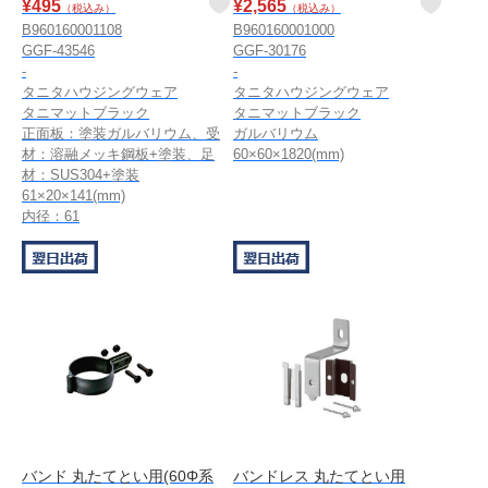
¥
495
¥
2,565
（税込み）
（税込み）
B960160001108
B960160001000
GGF-43546
GGF-30176
-
-
タニタハウジングウェア
タニタハウジングウェア
タニマットブラック
タニマットブラック
正面板：塗装ガルバリウム、受
ガルバリウム
材：溶融メッキ鋼板+塗装、足
60×60×1820(mm)
材：SUS304+塗装
61×20×141(mm)
内径：61
バンド 丸たてとい用(60Φ系
バンドレス 丸たてとい用