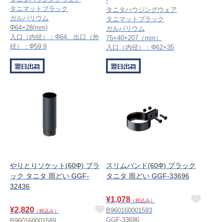
-
タニマットブラック
タニタハウジングウェア
ガルバリウム
タニマットブラック
Φ64×28(mm)
ガルバリウム
入口（内径）：Φ64、出口（外
75×40×207（mm）
径）：Φ59.9
入口（内径）：Φ62×35
やりとりソケット(60Φ) ブラ
スリムバンド(60Φ) ブラック
ック タニタ 雨どい GGF-
タニタ 雨どい GGF-33696
32436
¥
1,078
（税込み）
¥
2,820
B960160001593
（税込み）
GGF-33696
B960160001589