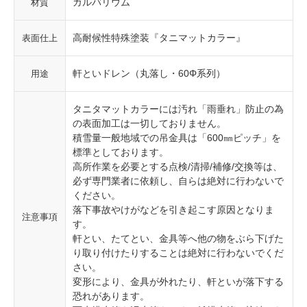
ガルバリウム
材質
高耐候性特殊塗装『タニマットカラー』
表面仕上
軒といドレン（丸落し・60Φ系列）
用途
タニタマットカラーには汚れ「雨垂れ」防止の為
の表面加工は一切しておりません。
積雪量一般地域での吊金具は「600㎜ピッチ」を
標準としております。
高所作業を必要とする点検/清掃/補修/交換等は、
必ず専門業者に依頼し、自らは絶対に行わないで
ください。
落下事故やけがなどを引き起こす原因となりま
注意事項
す。
軒とい、たてとい、金具等へ他の物をぶら下げた
り取り付けたりすることは絶対に行わないでくだ
さい。
変形により、金具が外れたり、軒といが落下する
恐れがあります。