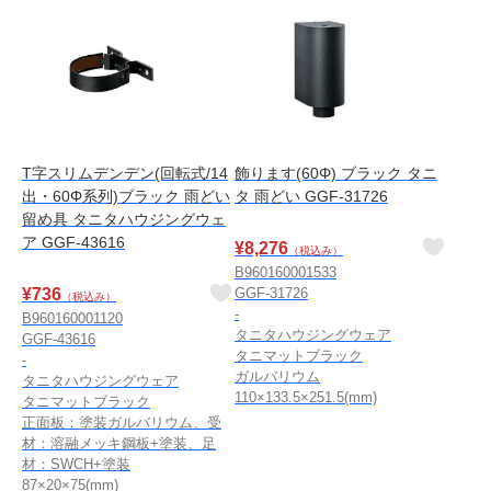
T字スリムデンデン(回転式/14
飾ります(60Φ) ブラック タニ
出・60Φ系列)ブラック 雨どい
タ 雨どい GGF-31726
留め具 タニタハウジングウェ
ア GGF-43616
¥
8,276
（税込み）
B960160001533
¥
736
GGF-31726
（税込み）
-
B960160001120
タニタハウジングウェア
GGF-43616
タニマットブラック
-
ガルバリウム
タニタハウジングウェア
110×133.5×251.5(mm)
タニマットブラック
正面板：塗装ガルバリウム、受
材：溶融メッキ鋼板+塗装、足
材：SWCH+塗装
87×20×75(mm)