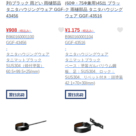
列)ブラック 雨どい 雨樋部品
(60Φ・75Φ兼用)45出 ブラッ
タニタハウジングウェア GGF-
ク 雨樋部品 タニタハウジング
43456
ウェア GGF-43516
¥
908
¥
1,175
（税込み）
（税込み）
B960160001100
B960160001104
GGF-43456
GGF-43516
-
-
タニタハウジングウェア
タニタハウジングウェア
タニマットブラック
タニマットブラック
SUS304（焼付塗装）
ベース：塗装ガルバリウム鋼
60.5×99.5×25(mm)
板、足：SUS304、ロック：
SUS304、リベット付き：頭塗装
42.1×70×30(mm)