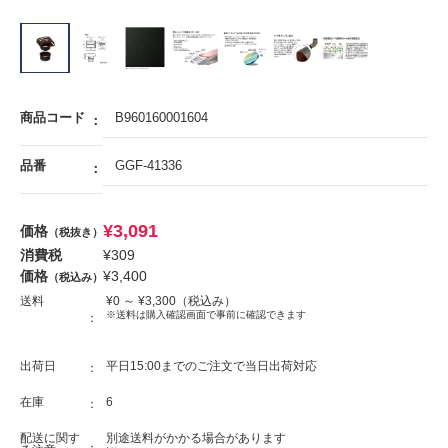
商品コード
B960160001604
品番
GGF-41336
¥
3,091
価格
（税抜き）
消費税
¥
309
価格
¥
3,400
（税込み）
送料
¥
0
～ ¥
3,300
（税込み）
※送料は購入確認画面で事前に確認できます
出荷日
平日15:00までのご注文で当日出荷対応
在庫
6
配送に関す
別途送料がかかる場合があります