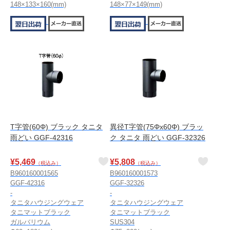
148×133×160(mm)
148×77×149(mm)
T字管(60Φ) ブラック タニタ
異径T字管(75Φx60Φ) ブラッ
雨どい GGF-42316
ク タニタ 雨どい GGF-32326
¥
5,469
¥
5,808
（税込み）
（税込み）
B960160001565
B960160001573
GGF-42316
GGF-32326
-
-
タニタハウジングウェア
タニタハウジングウェア
タニマットブラック
タニマットブラック
ガルバリウム
SUS304