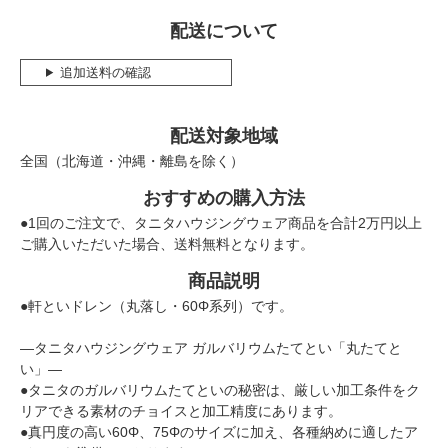
配送について
追加送料の確認
配送対象地域
全国（北海道・沖縄・離島を除く）
おすすめの購入方法
●1回のご注文で、タニタハウジングウェア商品を合計2万円以上
ご購入いただいた場合、送料無料となります。
商品説明
●軒といドレン（丸落し・60Φ系列）です。
―タニタハウジングウェア ガルバリウムたてとい「丸たてと
い」―
●タニタのガルバリウムたてといの秘密は、厳しい加工条件をク
リアできる素材のチョイスと加工精度にあります。
●真円度の高い60Φ、75Φのサイズに加え、各種納めに適したア