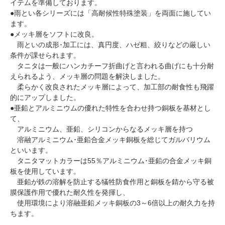
イテムを準備しております。
●雨とい各シリーズには「高耐候性特殊塗装」を両面に施してい
ます。
●メッキ層をソフトに改良。
雨といの成形･加工には、真円度、ハゼ粗、絞りなどの厳しい
条件が課せられます。
タニタは一般にハンカチーフ折曲げと言われる曲げにも十分耐
えられるよう、メッキ層の問題を解決しました。
柔らかく改良されたメッキ層によって、加工部の耐食性も飛躍
的にアップしました。
●亜鉛とアルミニウムの優れた特性を合わせ持つ銅板を基材とし
て、
アルミニウム、亜鉛、シリコンからなるメッキ層を持つ
溶融アルミニウム･亜鉛合金メッキ銅板を総じてガルバリウム
といいます。
タニタマットカラーは55％アルミニウム･亜鉛の合金メッキ銅
板を使用しています。
亜鉛が鉄の溶解を防止する犠牲防食作用と銅板を錆から守る被
膜保護作用で優れた耐久性を発揮し、
使用環境により溶融亜鉛メッキ銅板の3～6倍以上の耐久力を持
ちます。