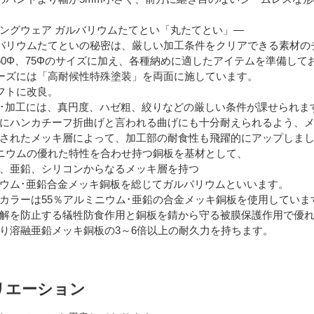
ングウェア ガルバリウムたてとい「丸たてとい」―
バリウムたてといの秘密は、厳しい加工条件をクリアできる素材の
60Φ、75Φのサイズに加え、各種納めに適したアイテムを準備して
ーズには「高耐候性特殊塗装」を両面に施しています。
フトに改良。
･加工には、真円度、ハゼ粗、絞りなどの厳しい条件が課せられま
にハンカチーフ折曲げと言われる曲げにも十分耐えられるよう、メ
されたメッキ層によって、加工部の耐食性も飛躍的にアップしま
ニウムの優れた特性を合わせ持つ銅板を基材として、
、亜鉛、シリコンからなるメッキ層を持つ
ウム･亜鉛合金メッキ銅板を総じてガルバリウムといいます。
ラーは55％アルミニウム･亜鉛の合金メッキ銅板を使用していま
解を防止する犠牲防食作用と銅板を錆から守る被膜保護作用で優れ
溶融亜鉛メッキ銅板の3～6倍以上の耐久力を持ちます。
リエーション