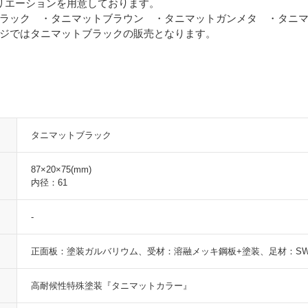
リエーションを用意しております。
ラック ・タニマットブラウン ・タニマットガンメタ ・タニ
ジではタニマットブラックの販売となります。
タニマットブラック
87×20×75(mm)
内径：61
-
正面板：塗装ガルバリウム、受材：溶融メッキ鋼板+塗装、足材：SW
高耐候性特殊塗装『タニマットカラー』