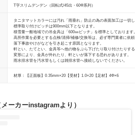
T字スリムデンデン（回転式/45出・60Φ系列）
タニタマットカラーには汚れ「雨垂れ」防止の為の表面加工は一切し
標準取り付けピッチは900mm以下となります。
積雪量一般地域での吊金具は「600㎜ピッチ」を標準としております
高所作業を必要とする点検/清掃/補修/交換等は、必ず専門業者に依
落下事故やけがなどを引き起こす原因となります。
軒とい、たてとい、金具等へ他の物をぶら下げたり取り付けたりす
変形により、金具が外れたり、軒といが落下する恐れがあります。
雨水排水管を汚水管もしくは雑排水管へ接続しないでください。
材厚：【正面板】0.35mm×20【受材】1.0×20【足材】4Φ×6
メーカーinstagramより）