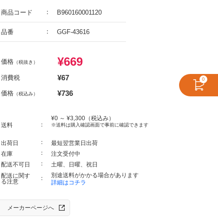
商品コード
B960160001120
品番
GGF-43616
¥
669
価格
（税抜き）
¥
67
消費税
0
¥
736
価格
（税込み）
¥
0
～ ¥
3,300
（税込み）
送料
※送料は購入確認画面で事前に確認できます
出荷日
最短翌営業日出荷
在庫
注文受付中
配送不可日
土曜、日曜、祝日
別途送料がかかる場合があります
配送に関す
る注意
詳細はコチラ
メーカーページへ