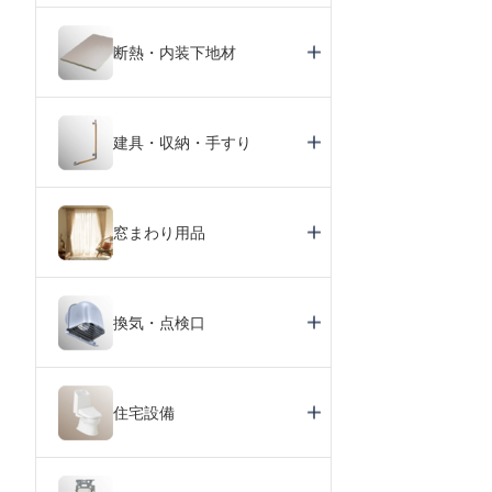
断熱・内装下地材
建具・収納・手すり
窓まわり用品
換気・点検口
住宅設備