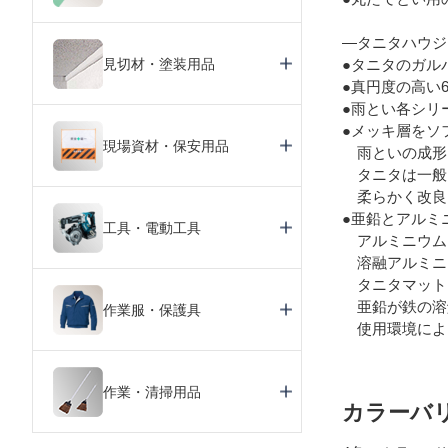
―タニタハウジ
見切材・塗装用品
●タニタのガル
●真円度の高い
●雨とい各シリ
●メッキ層をソ
現場資材・保安用品
雨といの成形
タニタは一般
柔らかく改良
●亜鉛とアルミ
工具・電動工具
アルミニウム
溶融アルミニ
タニタマットカ
亜鉛が鉄の溶
作業服・保護具
使用環境により
作業・清掃用品
カラーバ