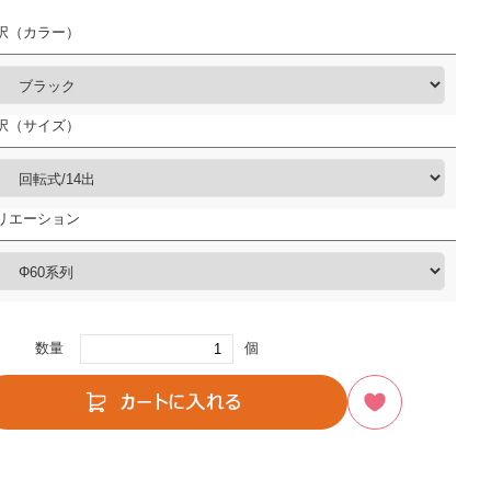
択（カラー）
択（サイズ）
リエーション
数量
個