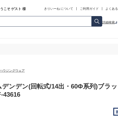
うこそ
ゲスト
様
きりいーね について
ご利用ガイド
よくある
詳細検索
ハウジングウェア
デンデン(回転式/14出・60Φ系列)ブラ
-43616