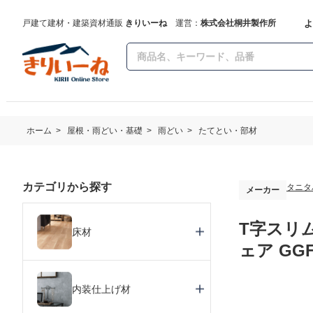
よ
戸建て建材・建築資材通販
きりいーね
運営：
株式会社桐井製作所
ホーム
>
屋根・雨どい・基礎
>
雨どい
>
たてとい・部材
カテゴリから探す
タニタ
メーカー
T字スリム
床材
ェア GGF
内装仕上げ材