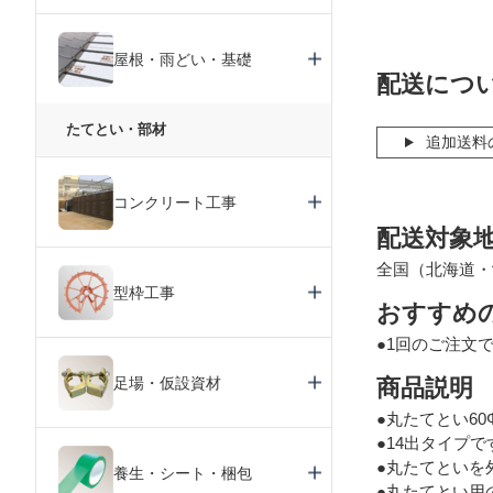
屋根・雨どい・基礎
配送につ
たてとい・部材
追加送料
コンクリート工事
配送対象
全国（北海道・
型枠工事
おすすめ
●1回のご注文
足場・仮設資材
商品説明
●丸たてとい6
●14出タイプで
●丸たてといを
養生・シート・梱包
●丸たてとい用