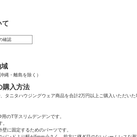
いて
の確認
地域
沖縄・離島を除く）
の購入方法
で、タニタハウジングウェア商品を合計2万円以上ご購入いただい
0Φ用のT字スリムデンデンです。
す。
外壁に固定するためのパーツです。
のバンドより幅が5mm小さく、前方に継ぎ目のないシームレスな