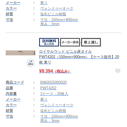
メーカー
東リ
カラー
ヴォンドゥーオーク
材質
塩化ビニル樹脂
寸法
寸法：150mm×900mm
厚み：3mm
ロイヤルウッド ビニル床タイル
PWT4202（150mm×900mm）【ケース販売】20
枚 東リ
¥
8,394
（税込み）
商品コード
B960025093020
品番
PWT4202
内容量
1ケース：20枚入
メーカー
東リ
カラー
ヴォンドゥーオーク
材質
塩化ビニル樹脂
寸法
寸法：150mm×900mm
厚み：3mm