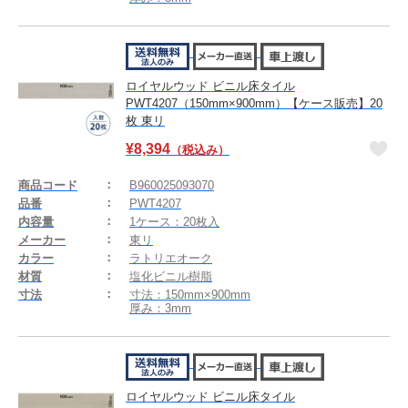
ロイヤルウッド ビニル床タイル
PWT4207（150mm×900mm）【ケース販売】20
枚 東リ
¥
8,394
（税込み）
商品コード
B960025093070
品番
PWT4207
内容量
1ケース：20枚入
メーカー
東リ
カラー
ラトリエオーク
材質
塩化ビニル樹脂
寸法
寸法：150mm×900mm
厚み：3mm
ロイヤルウッド ビニル床タイル