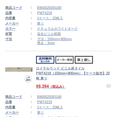
商品コード
B960025093180
品番
PWT4218
内容量
1ケース：20枚入
メーカー
東リ
カラー
ナチュラルホワイトオーク
材質
塩化ビニル樹脂
寸法
寸法：150mm×900mm
厚み：3mm
ロイヤルウッド ビニル床タイル
PWT4219（150mm×900mm）【ケース販売】20
枚 東リ
¥
8,394
（税込み）
商品コード
B960025093190
品番
PWT4219
内容量
1ケース：20枚入
メーカー
東リ