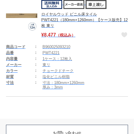
ロイヤルウッド ビニル床タイル
PWT4221（180mm×1260mm）【ケース販売】12
枚 東リ
¥
8,477
（税込み）
商品コード
B960025093210
品番
PWT4221
内容量
1ケース：12枚入
メーカー
東リ
カラー
チョークドチーク
材質
塩化ビニル樹脂
寸法
寸法：180mm×1260mm
厚み：3mm
お問い合わせ