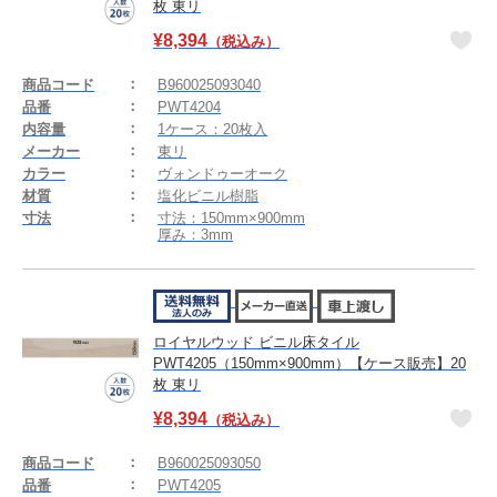
枚 東リ
¥
8,394
（税込み）
商品コード
B960025093040
品番
PWT4204
内容量
1ケース：20枚入
メーカー
東リ
カラー
ヴォンドゥーオーク
材質
塩化ビニル樹脂
寸法
寸法：150mm×900mm
厚み：3mm
ロイヤルウッド ビニル床タイル
PWT4205（150mm×900mm）【ケース販売】20
枚 東リ
¥
8,394
（税込み）
商品コード
B960025093050
品番
PWT4205