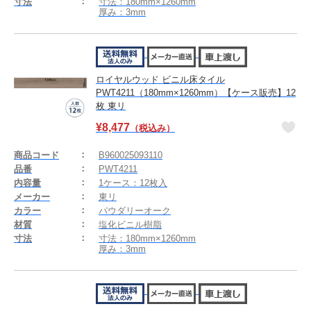
寸法
寸法：180mm×1260mm
厚み：3mm
ロイヤルウッド ビニル床タイル
PWT4211（180mm×1260mm）【ケース販売】12
枚 東リ
¥
8,477
（税込み）
商品コード
B960025093110
品番
PWT4211
内容量
1ケース：12枚入
メーカー
東リ
カラー
パウダリーオーク
材質
塩化ビニル樹脂
寸法
寸法：180mm×1260mm
厚み：3mm