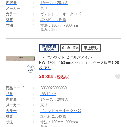
内容量
1ケース：20枚入
メーカー
東リ
カラー
ヴォンドゥーオーク･ﾒﾛｳ
材質
塩化ビニル樹脂
寸法
寸法：150mm×900mm
厚み：3mm
ロイヤルウッド ビニル床タイル
PWT4206（150mm×900mm）【ケース販売】20
枚 東リ
¥
8,394
（税込み）
商品コード
B960025093060
品番
PWT4206
内容量
1ケース：20枚入
メーカー
東リ
カラー
ヴォンドゥーオーク･ﾒﾛｳ
材質
塩化ビニル樹脂
寸法
寸法：150mm×900mm
厚み：3mm