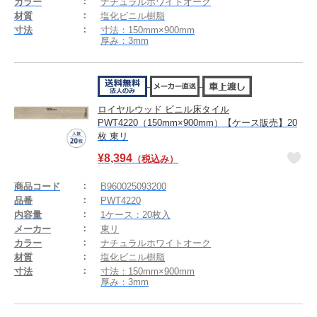
カラー
ナチュラルホワイトオーク
材質
塩化ビニル樹脂
寸法
寸法：150mm×900mm
厚み：3mm
ロイヤルウッド ビニル床タイル
PWT4220（150mm×900mm）【ケース販売】20
枚 東リ
¥
8,394
（税込み）
商品コード
B960025093200
品番
PWT4220
内容量
1ケース：20枚入
メーカー
東リ
カラー
ナチュラルホワイトオーク
材質
塩化ビニル樹脂
寸法
寸法：150mm×900mm
厚み：3mm