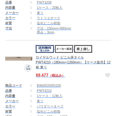
品番
PWT4209
内容量
1ケース：20枚入
メーカー
東リ
カラー
ラトリエオーク
材質
塩化ビニル樹脂
寸法
寸法：150mm×900mm
厚み：3mm
ロイヤルウッド ビニル床タイル
PWT4210（180mm×1260mm）【ケース販売】12
枚 東リ
¥
8,477
（税込み）
商品コード
B960025093100
品番
PWT4210
内容量
1ケース：12枚入
メーカー
東リ
カラー
パウダリーオーク
材質
塩化ビニル樹脂