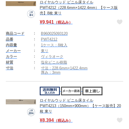
ロイヤルウッド ビニル床タイル
PWT4212（228.6mm×1422.4mm）【ケース販
売】8枚 東リ
¥
9,941
（税込み）
商品コード
B960025093120
品番
PWT4212
内容量
1ケース：8枚入
メーカー
東リ
カラー
ヴィラオーク
材質
塩化ビニル樹脂
寸法
寸法：228.6mm×1422.4mm
厚み：3mm
ロイヤルウッド ビニル床タイル
PWT4213（150mm×900mm）【ケース販売】20
枚 東リ
¥
8,394
（税込み）