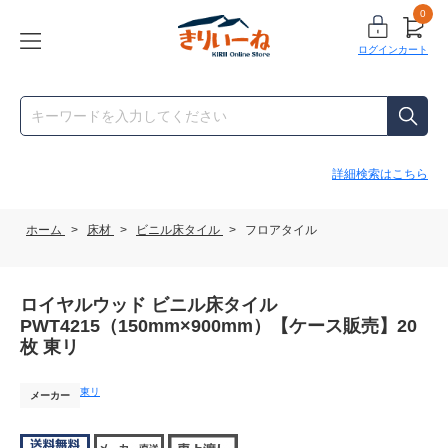
0
ログイン
カート
詳細検索はこちら
ホーム
>
床材
>
ビニル床タイル
>
フロアタイル
ロイヤルウッド ビニル床タイル
PWT4215（150mm×900mm）【ケース販売】20
枚 東リ
東リ
メーカー