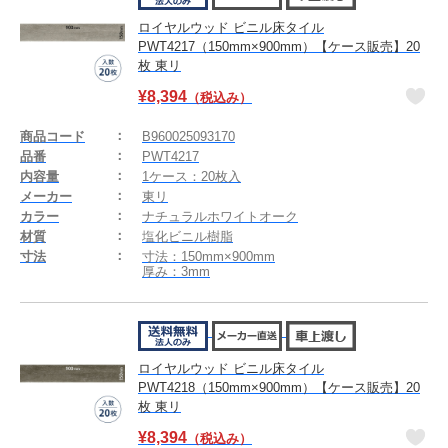
ロイヤルウッド ビニル床タイル
PWT4217（150mm×900mm）【ケース販売】20
枚 東リ
¥
8,394
（税込み）
商品コード
B960025093170
品番
PWT4217
内容量
1ケース：20枚入
メーカー
東リ
カラー
ナチュラルホワイトオーク
材質
塩化ビニル樹脂
寸法
寸法：150mm×900mm
厚み：3mm
ロイヤルウッド ビニル床タイル
PWT4218（150mm×900mm）【ケース販売】20
枚 東リ
¥
8,394
（税込み）