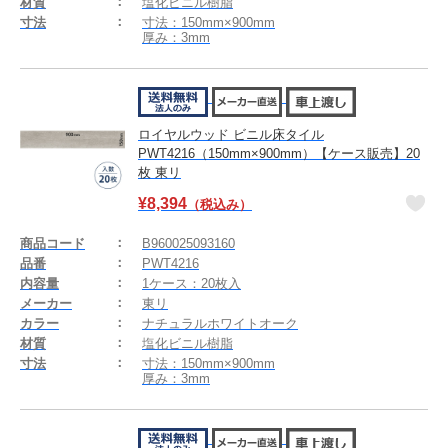
材質
塩化ビニル樹脂
寸法
寸法：150mm×900mm
厚み：3mm
ロイヤルウッド ビニル床タイル
PWT4216（150mm×900mm）【ケース販売】20
枚 東リ
¥
8,394
（税込み）
商品コード
B960025093160
品番
PWT4216
内容量
1ケース：20枚入
メーカー
東リ
カラー
ナチュラルホワイトオーク
材質
塩化ビニル樹脂
寸法
寸法：150mm×900mm
厚み：3mm