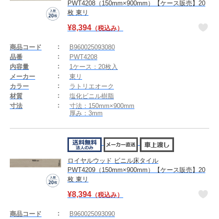
PWT4208（150mm×900mm）【ケース販売】20
枚 東リ
¥
8,394
（税込み）
商品コード
B960025093080
品番
PWT4208
内容量
1ケース：20枚入
メーカー
東リ
カラー
ラトリエオーク
材質
塩化ビニル樹脂
寸法
寸法：150mm×900mm
厚み：3mm
ロイヤルウッド ビニル床タイル
PWT4209（150mm×900mm）【ケース販売】20
枚 東リ
¥
8,394
（税込み）
商品コード
B960025093090