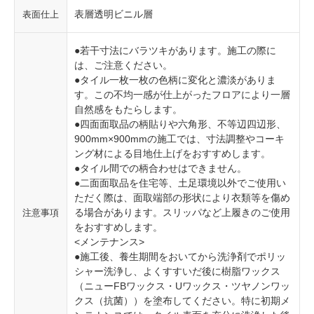
表層透明ビニル層
表面仕上
●若干寸法にバラツキがあります。施工の際に
は、ご注意ください。
●タイル一枚一枚の色柄に変化と濃淡がありま
す。この不均一感が仕上がったフロアにより一層
自然感をもたらします。
●四面面取品の柄貼りや六角形、不等辺四辺形、
900mm×900mmの施工では、寸法調整やコーキ
ング材による目地仕上げをおすすめします。
●タイル間での柄合わせはできません。
●二面面取品を住宅等、土足環境以外でご使用い
ただく際は、面取端部の形状により衣類等を傷め
る場合があります。スリッパなど上履きのご使用
注意事項
をおすすめします。
<メンテナンス>
●施工後、養生期間をおいてから洗浄剤でポリッ
シャー洗浄し、よくすすいだ後に樹脂ワックス
（ニューFBワックス・Uワックス・ツヤノンワッ
クス（抗菌））を塗布してください。特に初期メ