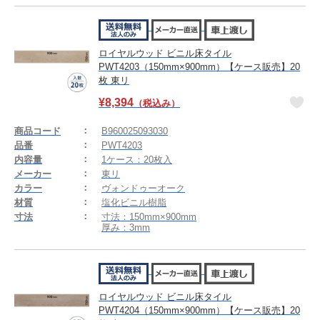
ロイヤルウッド ビニル床タイル
PWT4203（150mm×900mm）【ケース販売】20
枚 東リ
¥
8,394
（税込み）
商品コード
B960025093030
品番
PWT4203
内容量
1ケース：20枚入
メーカー
東リ
カラー
ヴォンドゥーオーク
材質
塩化ビニル樹脂
寸法
寸法：150mm×900mm
厚み：3mm
ロイヤルウッド ビニル床タイル
PWT4204（150mm×900mm）【ケース販売】20