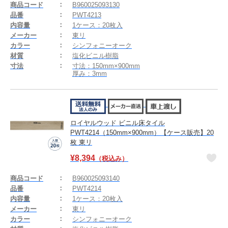
商品コード
B960025093130
品番
PWT4213
内容量
1ケース：20枚入
メーカー
東リ
カラー
シンフォニーオーク
材質
塩化ビニル樹脂
寸法
寸法：150mm×900mm
厚み：3mm
ロイヤルウッド ビニル床タイル
PWT4214（150mm×900mm）【ケース販売】20
枚 東リ
¥
8,394
（税込み）
商品コード
B960025093140
品番
PWT4214
内容量
1ケース：20枚入
メーカー
東リ
カラー
シンフォニーオーク